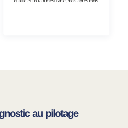
qualifié et un ROI mesurable, mois après mois.
gnostic au pilotage