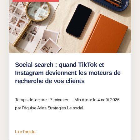
recherche de vos clients
04 août 2026
Temps de lecture : 7 minutes — Mis à jour le 4 août
2026 par l'équipe Aries Strategies Le social search,
c'est-à-dire l'utilisation de TikTok, Instagram
Lire l'article
Social search : quand TikTok et
Instagram deviennent les moteurs de
recherche de vos clients
04 août 2026
Temps de lecture : 7 minutes — Mis à jour le 4 août 2026
par l'équipe Aries Strategies Le social
Lire l'article