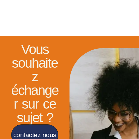
Vous
souhaite
z
échange
r sur ce
sujet ?
contactez nous