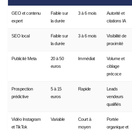
GEO et contenu
Faible sur
3 à 6 mois
Autorité et
expert
la durée
citations IA
SEO local
Faible sur
3 à 6 mois
Visibilité de
la durée
proximité
Publicité Meta
20 à 50
Immédiat
Volume et
euros
ciblage
précoce
Prospection
5 à 15
Rapide
Leads
prédictive
euros
vendeurs
qualifiés
Vidéo Instagram
Variable
Court à
Portée
et TikTok
moyen
organique et