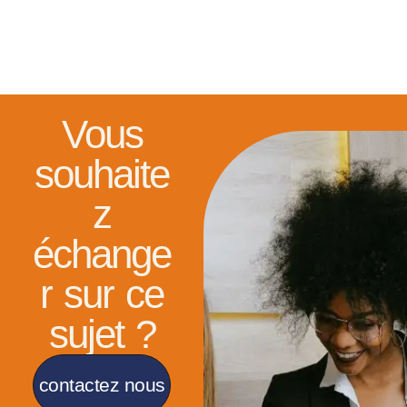
Vous
souhaite
z
échange
r sur ce
sujet ?
contactez nous