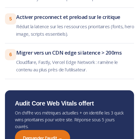
Activer preconnect et preload sur le critique
5
Réduit la latence sur les ressources prioritaires (fonts, hero
image, scripts essentiels).
Migrer vers un CDN edge si latence > 200ms
6
Cloudflare, Fastly, Vercel Edge Network : ramène le
contenu au plus près de l’utilisateur.
Audit Core Web Vitals offert
On chiffre vos métriques actuelles + on identifie les 3 quick
wins prioritaires pour votre site. Réponse sous 5 jours
ouvrés.
Demander l’audit →